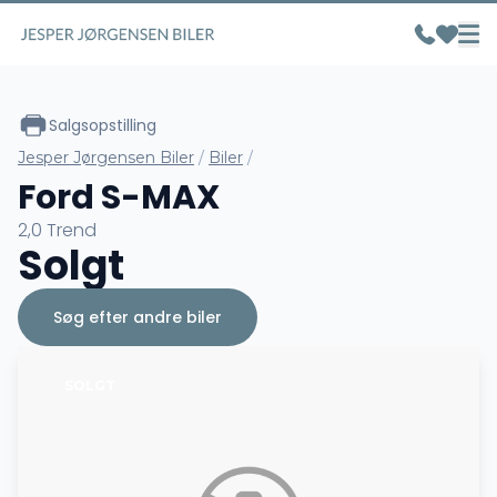
Salgsopstilling
Jesper Jørgensen Biler
/
Biler
/
Ford S-MAX
2,0 Trend
Solgt
Søg efter andre biler
SOLGT