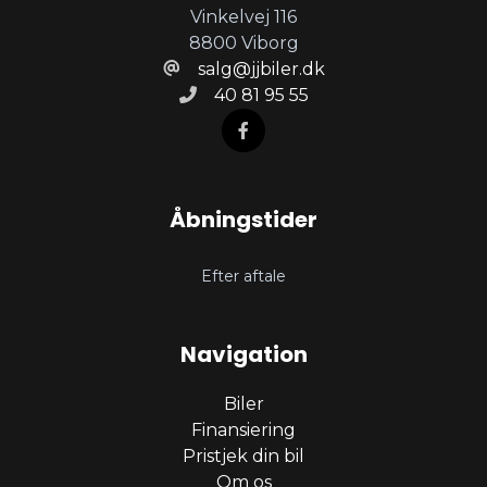
Trådløs mobilopladning
Vinkelvej 116
8800 Viborg
salg@jjbiler.dk
Tågelygter
40 81 95 55
USB tilslutning
Åbningstider
Efter aftale
Navigation
Biler
Finansiering
Pristjek din bil
Om os