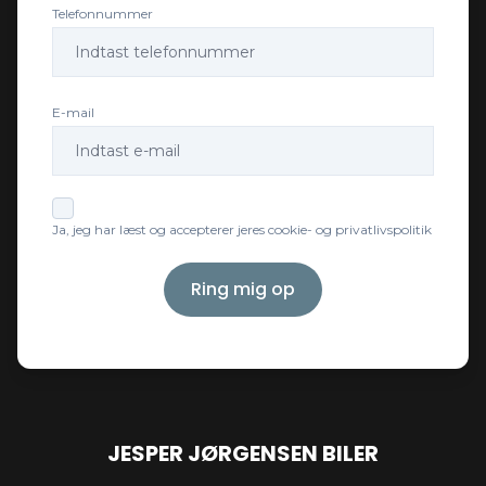
Læderrat
Telefonnummer
Service OK
E-mail
Servostyring
Splitbagsæder
Ja, jeg har læst og accepterer jeres cookie- og privatlivspolitik
Sædevarme
Ring mig op
Tonede ruder
Tre sæder i bagved
JESPER JØRGENSEN BILER