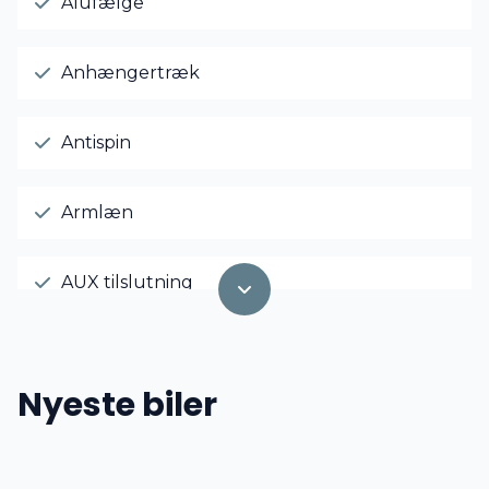
Alufælge
Anhængertræk
Antispin
Armlæn
AUX tilslutning
El-ruder x4
Nyeste biler
El-spejle