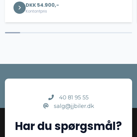
DKK 54.900,-
Kørecomputer
Kontantpris
LED kørelys
Læderrat
Musikstreaming via bluetooth
Splitbagsæder
40 81 95 55
salg@jjbiler.dk
Sædevarme
Har du spørgsmål?
Tågelygter