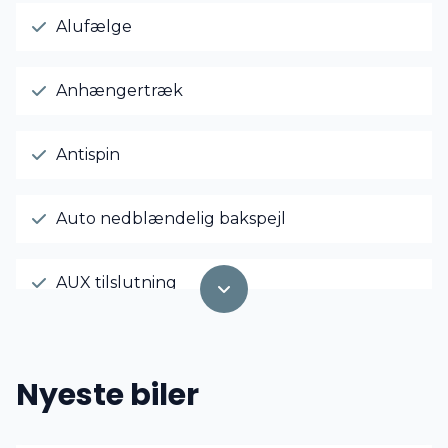
Alufælge
Anhængertræk
Antispin
Auto nedblændelig bakspejl
AUX tilslutning
Dual zone klimaanlæg
Nyeste biler
El-klapbare sidespejle