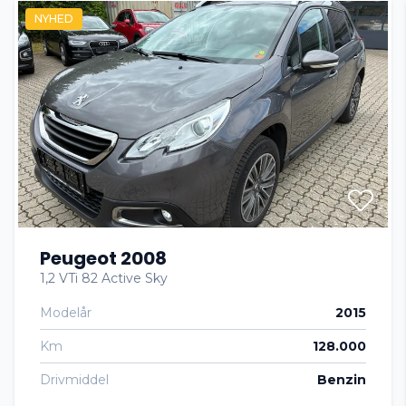
NYHED
El-ruder x4
El-spejle
Fartpilot
Fjernbetjent centrallås
Peugeot 2008
Fuldautomatisk klimaanlæg
1,2 VTi 82 Active Sky
Modelår
2015
Højdejusterbare forsæder
Km
128.000
Isofix
Drivmiddel
Benzin