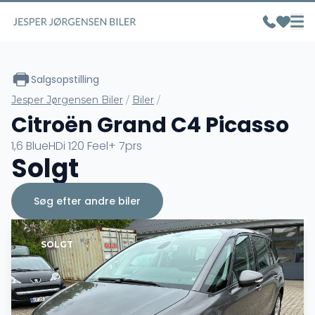
Salgsopstilling
Jesper Jørgensen Biler
/
Biler
/
Citroën Grand C4 Picasso
1,6 BlueHDi 120 Feel+ 7prs
Solgt
Søg efter andre biler
SOLGT