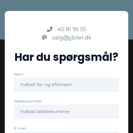
Splitbagsæder
Sædevarme
40 81 95 55
salg@jjbiler.dk
USB tilslutning
Har du spørgsmål?
Navn
Telefonnummer
E-mail