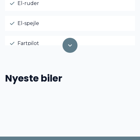
El-ruder
El-spejle
Fartpilot
Fjernbetjent centrallås
Nyeste biler
Højdejusterbart førersæde
Isofix
Kørecomputer