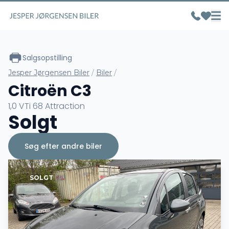
Salgsopstilling
Jesper Jørgensen Biler
/
Biler
/
Citroën C3
1,0 VTi 68 Attraction
Solgt
Søg efter andre biler
SOLGT