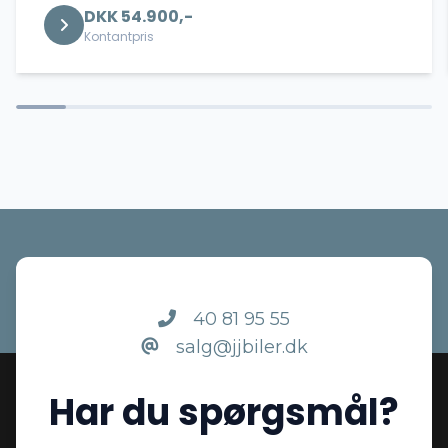
DKK 54.900,-
LED kørelys
Kontantpris
Læderrat
Musikstreaming via bluetooth
Splitbagsæder
Sædevarme
40 81 95 55
salg@jjbiler.dk
Tågelygter
Har du spørgsmål?
USB tilslutning