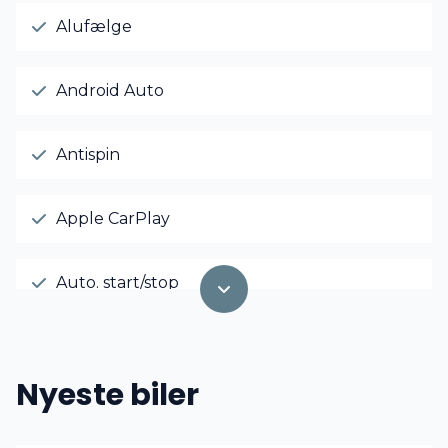
Alufælge
Android Auto
Antispin
Apple CarPlay
Auto. start/stop
AUX tilslutning
Nyeste biler
El-ruder