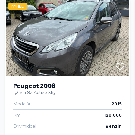
NYHED
El-spejle
Fartpilot
Fjernbetjent centrallås
Fuld LED forlygter
Peugeot 2008
Fuldautomatisk klimaanlæg
1,2 VTi 82 Active Sky
Modelår
2015
Højdejusterbart førersæde
Km
128.000
Kørecomputer
Drivmiddel
Benzin